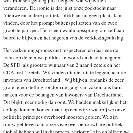
was ironisch genoeg juist hetgeen wat wij willen
veranderen. De ironie is dat juist onze zoektocht naar
‘nieuwe en andere politiek’ blijkbaar nu geen plaats kan
vinden, door het prompt buitenspel zetten van de twee
grootste partijen. Het is een wanhoopssprong om zelf aan
boord te blijven en het negeren van de verkiezingsuitslag.
Het verkenningsproces niet respecteren en daarmee de
focus op de nieuwe politiek in woord en daad te negeren.
De SPD, als grootste winnaar van 2 naar 4 zetels en het
CDA met 4 zetels. Wij vinden dit niet uit te leggen naar de
inwoners van Drechterland. Wij blijven, ondanks de zeer
grote teleurstelling rondom de gang van zaken, ons hard
maken voor de belangen van inwoners van Drechterland.
Dit blijkt meer nodig dan ooit. We hadden makkelijk in het
college kunnen komen maar op een wijze waarbij we onze
politieke principes overboord moesten gooien. We zijn
trouw gebleven aan onze visie over betrouwbare politiek.
Ook al hebben wij in dit proces ‘verloren’, zijn en blijven we