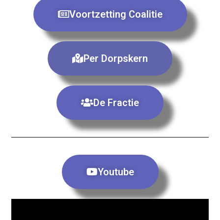
Voortzetting Coalitie
Per Dorpskern
De Fractie
Youtube