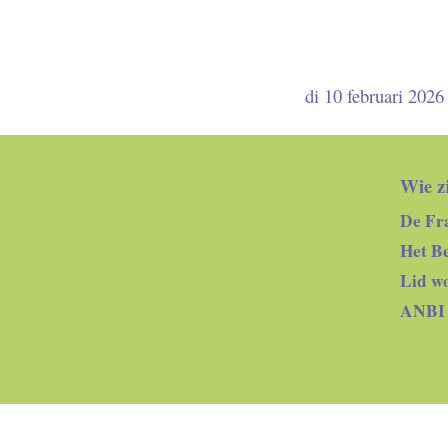
di 10 februari 2026
Wie zi
De Fra
Het B
Lid w
ANBI