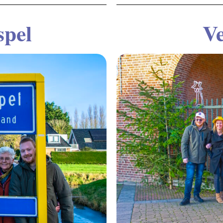
pel
V