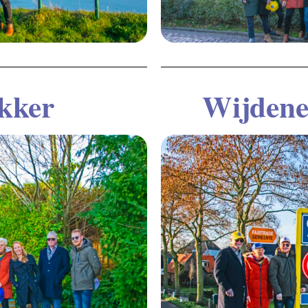
kker
Wijdene