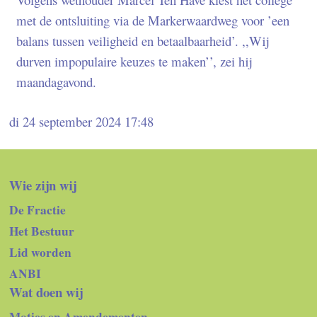
met de ontsluiting via de Markerwaardweg voor ’een
balans tussen veiligheid en betaalbaarheid’. ,,Wij
durven impopulaire keuzes te maken’’, zei hij
maandagavond.
di 24 september 2024 17:48
Wie zijn wij
De Fractie
Het Bestuur
Lid worden
ANBI
Wat doen wij
Moties en Amendementen