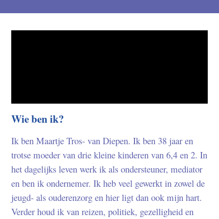
Wie ben ik?
Ik ben Maartje Tros- van Diepen. Ik ben 38 jaar en
trotse moeder van drie kleine kinderen van 6,4 en 2. In
het dagelijks leven werk ik als ondersteuner, mediator
en ben ik ondernemer. Ik heb veel gewerkt in zowel de
jeugd- als ouderenzorg en hier ligt dan ook mijn hart.
Verder houd ik van reizen, politiek, gezelligheid en