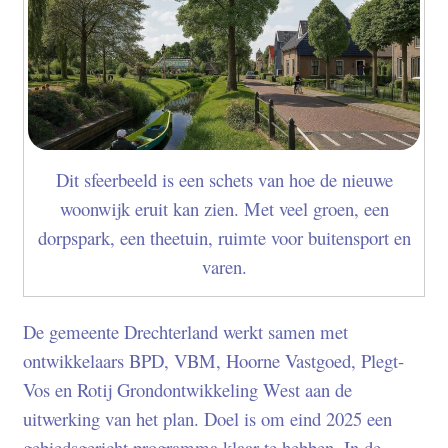
Dit sfeerbeeld is een schets van hoe de nieuwe
woonwijk eruit kan zien. Met veel groen, een
dorpspark, een theetuin, ruimte voor buitensport en
varen.
De gemeente Drechterland werkt samen met
ontwikkelaars BPD, VBM, Hoorne Vastgoed, Plegt-
Vos en Rotij Grondontwikkeling West aan de
uitwerking van het plan. Doel is om eind 2025 een
gebiedsgericht programma klaar te hebben. In de